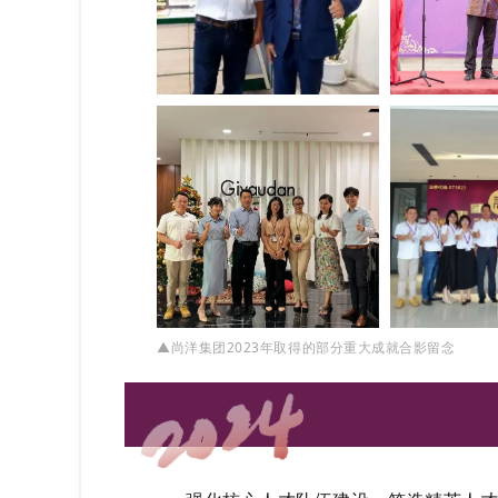
▲尚洋集团2023年取得的部分重大成就合影留念