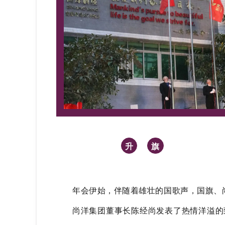
升
旗
年会伊始，伴随着雄壮的国歌声，国旗、
尚洋集团董事长陈经尚发表了热情洋溢的