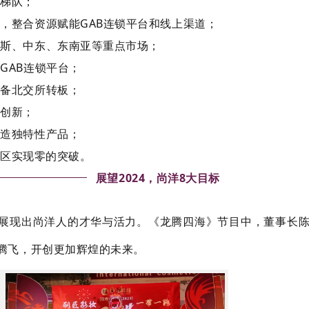
才梯队；
，整合资源赋能GAB连锁平台和线上渠道；
罗斯、中东、东南亚等重点市场；
GAB连锁平台；
筹备北交所转板；
利创新；
打造独特性产品；
地区实现零的突破。
展望2024，尚洋8大目标
展现出尚洋人的才华与活力。《龙腾四海》节目中，董事长
腾飞，开创更加辉煌的未来。