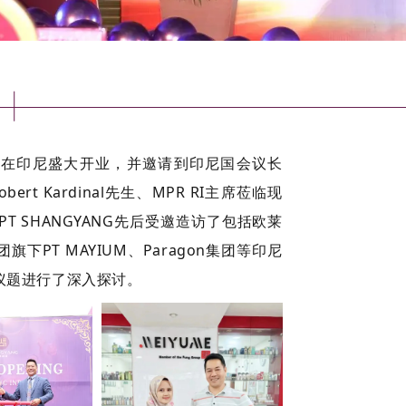
GYANG在印尼盛大开业，并邀请到印尼国会议长
bert Kardinal先生、MPR RI主席莅临现
 SHANGYANG先后受邀造访了包括欧莱
下PT MAYIUM、Paragon集团等印尼
议题进行了深入探讨。