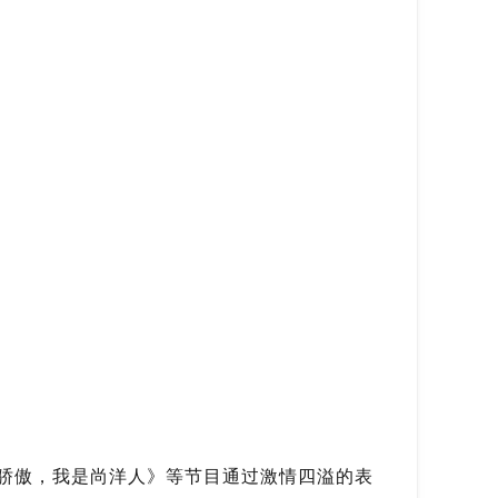
骄傲，我是尚洋人》等节目通过激情四溢的表