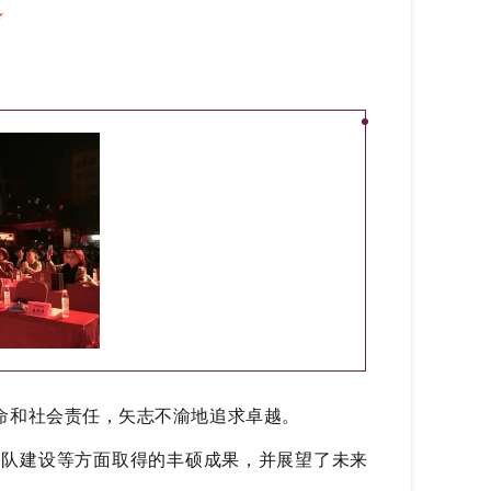
命和社会责任，矢志不渝地追求卓越。
团队建设等方面取得的丰硕成果，并展望了未来