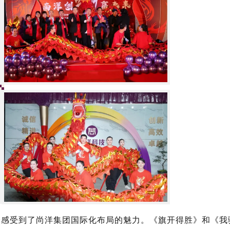
众感受到了尚洋集团国际化布局的魅力。《旗开得胜》和《我