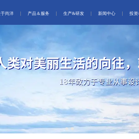
关于尚洋
产品＆服务
生产&研发
新闻中心
投资
1
2