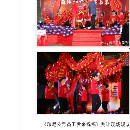
《印尼公司员工发来祝福》则让现场观