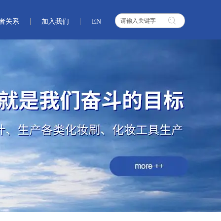
者关系
加入我们
EN