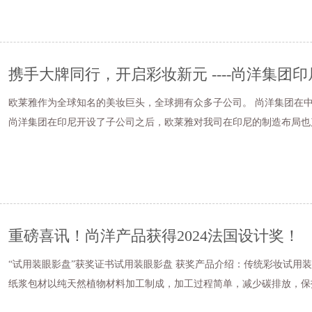
携手大牌同行，开启彩妆新元 ----尚洋集团
欧莱雅作为全球知名的美妆巨头，全球拥有众多子公司。 尚洋集团在中国区域与欧莱雅集团的合作已有近18年历史，在得知
尚洋集团在印尼开设了子公司之后，欧莱雅对我司在印尼的制造布局也
重磅喜讯！尚洋产品获得2024法国设计奖！
“试用装眼影盘”获奖证书试用装眼影盘 获奖产品介绍：传统彩妆试用装都采用塑胶瓶装的设计，一次性使用，造成资源浪费。
纸浆包材以纯天然植物材料加工制成，加工过程简单，减少碳排放，保